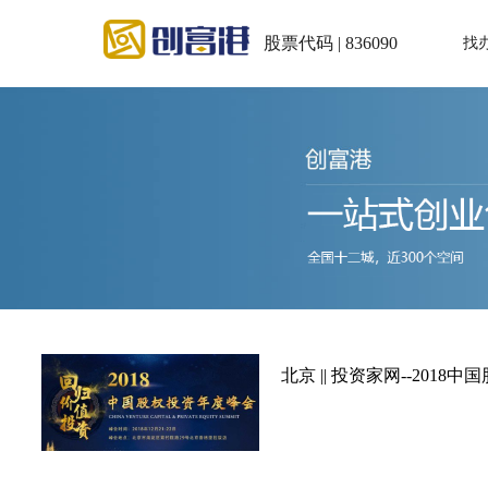
股票代码 | 836090
找
北京 || 投资家网--201