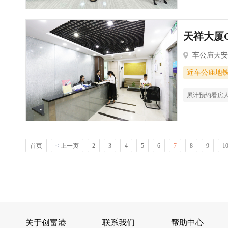
天祥大厦C
车公庙天安
近车公庙地
累计预约看房
首页
<
上一页
2
3
4
5
6
7
8
9
1
关于创富港
联系我们
帮助中心