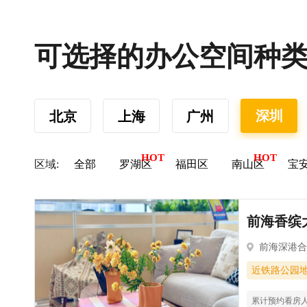
可选择的办公空间种
深圳
北京
上海
广州
区域:
全部
罗湖区
福田区
南山区
宝
前海香缤大
前海深港合
近铁路公园
累计预约看房