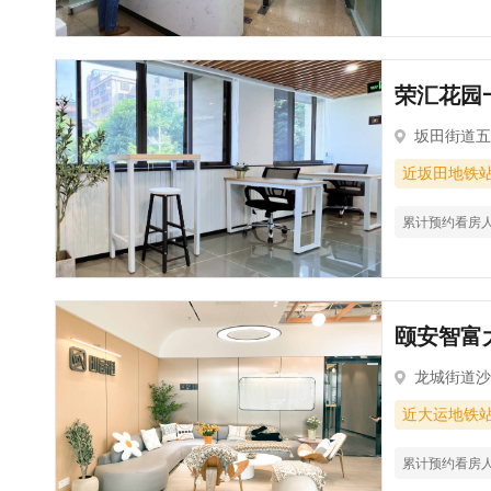
荣汇花园一
坂田街道五和
近坂田地铁
累计预约看房
颐安智富大
龙城街道沙
近大运地铁
累计预约看房