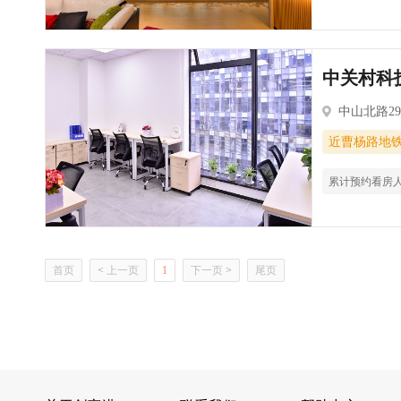
中关村科技
中山北路29
近曹杨路地
累计预约看房
首页
<
上一页
1
下一页
>
尾页