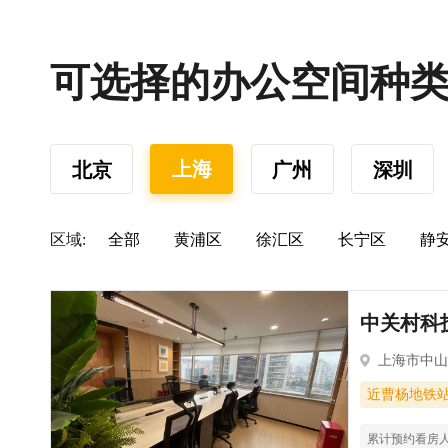
可选择的办公空间种
上海
北京
广州
深圳
区域:
全部
黄浦区
徐汇区
长宁区
静
中关村科技
上海市中山
近曹杨地铁
累计预约看房