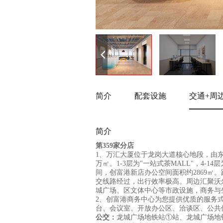
简介
配套设施
交通+周
简介
第359家分店
1、万汇大厦位于龙岗大道核心地段，由东方
万㎡。1-3层为"一站式茶MALL"，4-14
间，创富港新店办公空间面积约2869㎡。
交线路经过，出行效率极高。周边汇聚沃
城广场、区文体中心等市政设施，商务与
2、创富港商务中心为您提供优质的服务
台、会议室、开放办公区、洽谈区、公共
公交：
龙城广场地铁站①站、龙城广场地