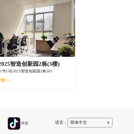
2025智造创新园2栋(3楼)
1号U谷2025智造创新园2栋301
情 >>
语言：
简体中文
∨
抖音