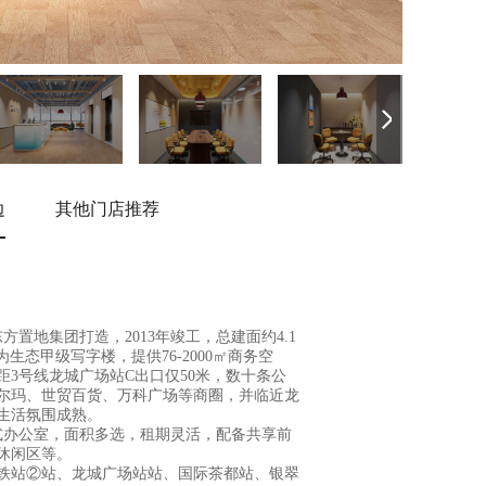
边
其他门店推荐
置地集团打造，2013年竣工，总建面约4.1
层为生态甲级写字楼，提供76-2000㎡商务空
距3号线龙城广场站C出口仅50米，数十条公
尔玛、世贸百货、万科广场等商圈，并临近龙
生活氛围成熟。
式办公室，面积多选，租期灵活，配备共享前
休闲区等。
铁站②站、龙城广场站站、国际茶都站、银翠