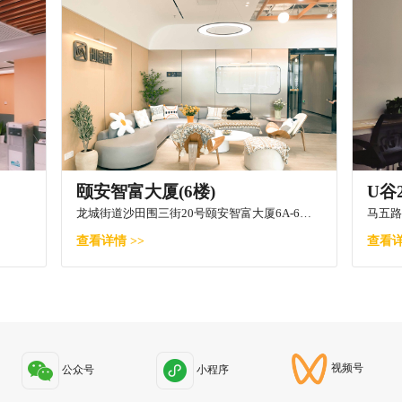
颐安智富大厦(6楼)
U谷
龙城街道沙田围三街20号颐安智富大厦6A-6N（6楼整层）
马五路
查看详情 >>
查看详
视频号
公众号
小程序