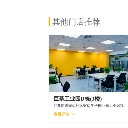
其他门店推荐
巨基工业园D栋(3楼)
沙井街道衙边社区衙边学子围巨基工业园D栋3层
查看详情 >>