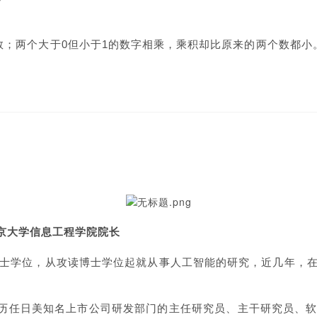
数；两个大于
0但
小于
1
的数字相乘，乘积却比原来的两个数都小
京大学信息工程学院院长
机博士学位，从攻读博士学位起就从事人工智能的研究，近几年，
间，历任日美知名上市公司研发部门的主任研究员、主干研究员、