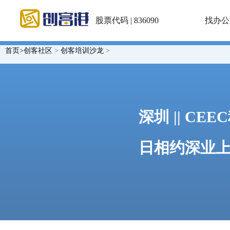
股票代码 | 836090
找办公
首页>
创客社区
>
创客培训沙龙
>
深圳 || CEE
日相约深业上