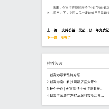
未来，创富港将继续秉持“利他”的价值
的共同努力下，灾区人民一定能够早日重建
上一篇： 支持公益一元起，获一年免费记账
下一篇：没有了
推荐阅读
1.创富港最新品牌介绍
2.创富港南山科技园新店盛大开业！坐拥金融科技核心区，1-15人间1180元/月起
3.校企合作 | 创富港携手长征职业技术学院正式启动《新媒体营销实战营》项目
4.创富港荣膺广东省及深圳市浙江嘉兴商会会员单位，共筑创业生态圈